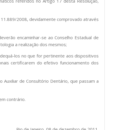
emáticos referidos no Artigo 17 desta Resolução,
 Lei 11.889/2008, devidamente comprovado através
, deverão encaminhar-se ao Conselho Estadual de
tologia a realização dos mesmos;
dequá-los no que for pertinente aos dispositivos
nais certificarem do efetivo funcionamento dos
mo Auxiliar de Consultório Dentário, que passam a
em contrário.
Rio de Janeiro, 08 de dezembro de 2011.