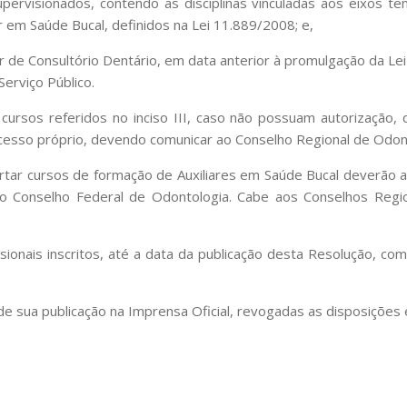
pervisionados, contendo as disciplinas vinculadas aos eixos t
r em Saúde Bucal, definidos na Lei 11.889/2008; e,
liar de Consultório Dentário, em data anterior à promulgação da
Serviço Público.
s cursos referidos no inciso III, caso não possuam autorização
ocesso próprio, devendo comunicar ao Conselho Regional de Odon
rtar cursos de formação de Auxiliares em Saúde Bucal deverão a
o Conselho Federal de Odontologia. Cabe aos Conselhos Regio
sionais inscritos, até a data da publicação desta Resolução, co
 de sua publicação na Imprensa Oficial, revogadas as disposições 