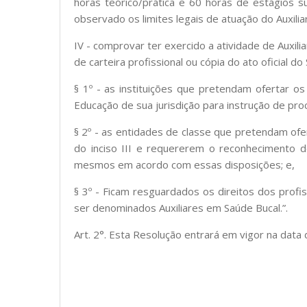
horas teórico/prática e 60 horas de estágios su
observado os limites legais de atuação do Auxilia
IV - comprovar ter exercido a atividade de Auxi
de carteira profissional ou cópia do ato oficial do 
§ 1º - as instituições que pretendam ofertar o
Educação de sua jurisdição para instrução de pr
§ 2º - as entidades de classe que pretendam ofe
do inciso III e requererem o reconhecimento d
mesmos em acordo com essas disposições; e,
§ 3º - Ficam resguardados os direitos dos profis
ser denominados Auxiliares em Saúde Bucal.”.
Art. 2°. Esta Resolução entrará em vigor na data