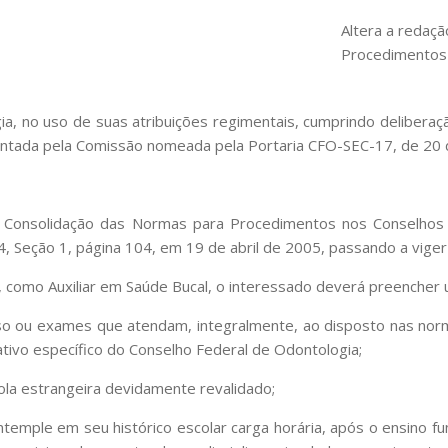
Altera a redaç
Procedimentos 
, no uso de suas atribuições regimentais, cumprindo deliberaçã
tada pela Comissão nomeada pela Portaria CFO-SEC-17, de 20 d
 da Consolidação das Normas para Procedimentos nos Conselho
 74, Seção 1, página 104, em 19 de abril de 2005, passando a vige
ição, como Auxiliar em Saúde Bucal, o interessado deverá preenche
urso ou exames que atendam, integralmente, ao disposto nas no
tivo específico do Conselho Federal de Odontologia;
cola estrangeira devidamente revalidado;
ontemple em seu histórico escolar carga horária, após o ensino f