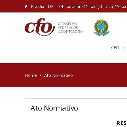
Brasília - DF
ouvidoria@cfo.org.br / cfo@cfo.o
CFO
Home
Ato Normativo
Ato Normativo
RES