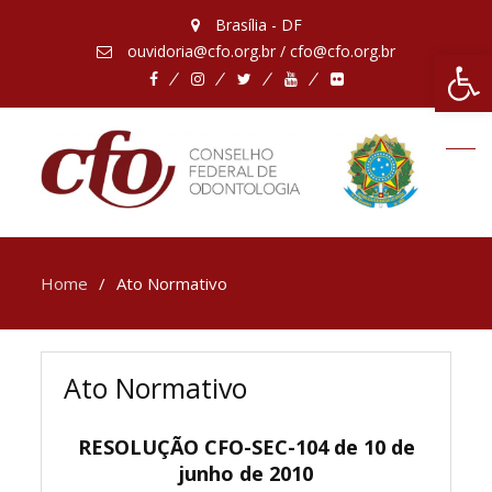
Brasília - DF
ouvidoria@cfo.org.br / cfo@cfo.org.br
Abrir 
Facebook
Instagram
Twitter
Youtube
Flickr
Home
Ato Normativo
Ato Normativo
RESOLUÇÃO CFO-SEC-104 de 10 de
junho de 2010